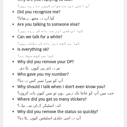
آپ اتنی دیر سے جواب کیوں دے رہے ہیں؟
Did you recognize me?
کیا آپ نے مجھے پہچانا؟
Are you talking to someone else?
کیا آپ کسی اور سے بات کر رہے ہیں؟
Can we talk for a while?
کیا ہم کچھ دیر بات کر سکتے ہیں؟
Is everything ok?
کیا سب کچھ سیٹ ہے؟
Why did you remove your DP?
تم نے ڈی پی کیوں ہٹا دی۔
Who gave you my number?
آپ کو میرا نمبر کس نے دیا؟
Why should I talk when I don’t even know you?
جب میں آپ کو جانتا تک نہیں ہوں تو میں کیوں بات کروں؟
Where did you get so many stickers?
اتنے اسٹیکر کہاں سے ملے؟
Why did you remove the status so quickly?
آپ نے اتنی جلدی اسٹیٹس کیوں ہٹا دیا؟