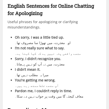
English Sentences for Online Chatting
for Apologizing
Useful phrases for apologizing or clarifying
misunderstandings.
Oh sorry, I was a little tied up.
اوہ معذرت، میں تھوڑا سا مصروف تھا۔
I’m not really sure what to say.
مجھے واقعی پتہ نہیں ہے کہ کیا کہنا ہے۔
Sorry, I didn’t recognize you.
معذرت، میں نے آپ کو نہیں پہچانا۔
I didn’t mean it.
میرا یہ مطلب نہیں تھا۔
You’re getting me wrong.
آپ مجھے غلط سمجھ رہے ہیں۔
Pardon me, I couldn’t reply in time.
معاف کیجئے گا میں وقت پر جواب نہیں دے سکا۔