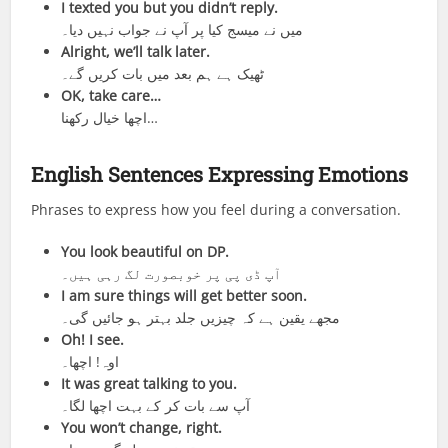
I texted you but you didn’t reply.
میں نے میسج کیا پر آپ نے جواب نہیں دیا۔
Alright, we’ll talk later.
ٹھیک ہے ہم بعد میں بات کریں گے۔
OK, take care…
اچھا خیال رکھنا…
English Sentences Expressing Emotions
Phrases to express how you feel during a conversation.
You look beautiful on DP.
آپ ڈی پی پر خوبصورت لگ رہی ہیں۔
I am sure things will get better soon.
مجھے یقین ہے کہ چیزیں جلد بہتر ہو جائیں گی۔
Oh! I see.
اوہ! اچھا۔
It was great talking to you.
آپ سے بات کر کے بہت اچھا لگا۔
You won’t change, right.