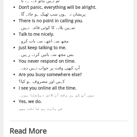
تم نہیں بدلو گے، ہے نا۔
Don’t panic, everything will be alright.
پریشان نہ ہوں سب ٹھیک ہو جائے گا۔
There is no point in calling you.
تمہیں بلانے کا کوئی فائدہ نہیں۔
Talk to me nicely.
مجھ سے اچھے سے بات کرو۔
Just keep talking to me.
بس مجھ سے باتیں کرتے رہیں۔
You never respond on time.
آپ کبھی وقت پر جواب نہیں دیتے۔
Are you busy somewhere else?
کہیں اور مصروف ہو کیا؟
I see you online all the time.
میں آپ کو ہر وقت آن لائن دیکھتا ہوں۔
Yes, we do.
جی ہاں، ہم جانتے ہیں
Read More