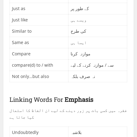
Just as
کے طور پر
Just like
ویسے ہی
Similar to
کی طرح
Same as
ایسا ہی
Compare
موازنہ کرنا
compare(d) to / with
سے / موازنہ کرنے کے لیے
Not only…but also
نہ صرف بلکہ
Linking Words For
Emphasis
فقرہ میں کسی بات پر زور دینے کے لیے ان الفاظ کا استعال
کیا جاتا ہے
Undoubtedly
بلاشبہ