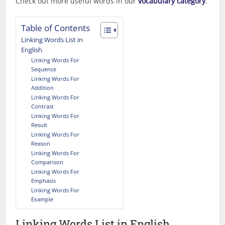
Check out more useful words in our
vocabulary category
.
Table of Contents
Linking Words List in
English
Linking Words For
Sequence
Linking Words For
Addition
Linking Words For
Contrast
Linking Words For
Result
Linking Words For
Reason
Linking Words For
Comparison
Linking Words For
Emphasis
Linking Words For
Example
Linking Words List in English