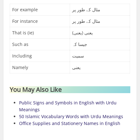
For example
مثال کے طور پر
For instance
مثال کے طور پر
That is (ie)
یعنی (یعنی)
Such as
جیسا کہ
Including
سمیت
Namely
یعنی
You May Also Like
Public Signs and Symbols in English with Urdu
Meanings
50 Islamic Vocabulary Words with Urdu Meanings
Office Supplies and Stationery Names in English