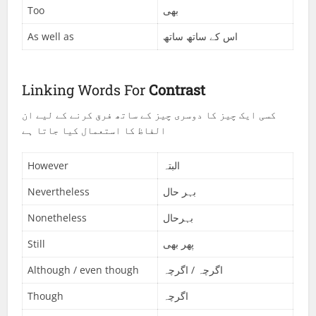
Too
بھی
As well as
اس کے ساتھ ساتھ
Linking Words For
Contrast
کسی ایک چیز کا دوسری چیز کے ساتھ فرق کرنے کے لیے ان
الفاظ کا استعمال کیا جاتا ہے
However
البتہ
Nevertheless
بہر حال
Nonetheless
بہرحال
Still
پھر بھی
Although / even though
اگرچہ / اگرچہ
Though
اگرچہ