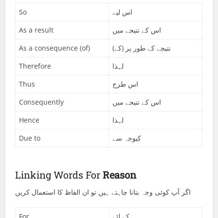
So
اس لیے
As a result
اس کے نتیجے میں
As a consequence (of)
نتیجے کے طور پر (کے)
Therefore
لہذا
Thus
اس طرح
Consequently
اس کے نتیجے میں
Hence
لہذا
Due to
کیوجہ سے
Linking Words For
Reason
اگر آپ کوئی وجہ بتانا چاہتے ہیں تو ان الفاظ کا استعمال کریں
For
کے لئے