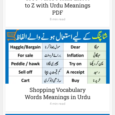
to Z with Urdu Meanings
PDF
8 min read
Shopping Vocabulary
Words Meanings in Urdu
4 min read