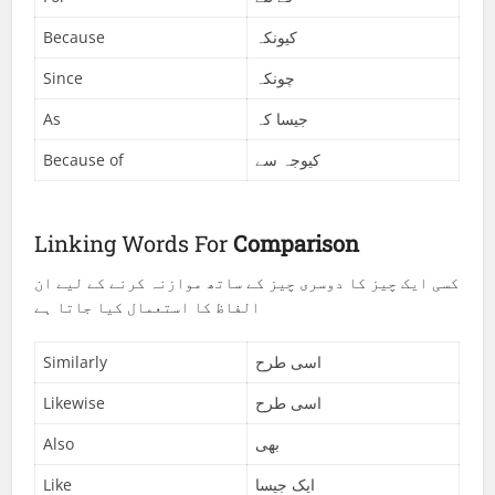
Because
کیونکہ
Since
چونکہ
As
جیسا کہ
Because of
کیوجہ سے
Linking Words For
Comparison
کسی ایک چیز کا دوسری چیز کے ساتھ موازنہ کرنے کے لیے ان
الفاظ کا استعمال کیا جاتا ہے
Similarly
اسی طرح
Likewise
اسی طرح
Also
بھی
Like
ایک جیسا