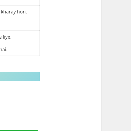
n kharay hon.
 liye.
hai.