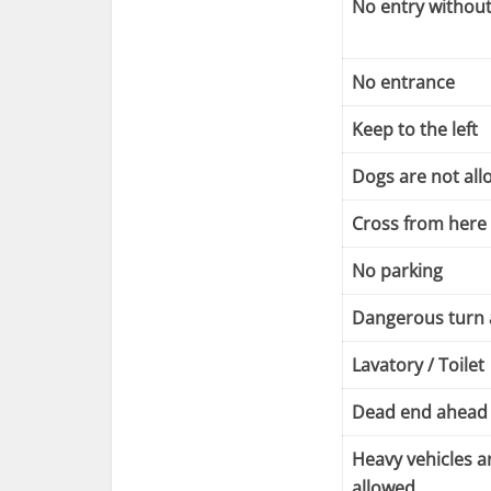
No entry withou
No entrance
Keep to the left
Dogs are not al
Cross from here
No parking
Dangerous turn
Lavatory / Toilet
Dead end ahead
Heavy vehicles a
allowed