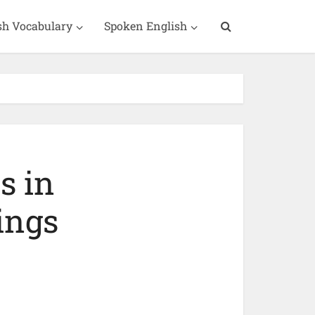
sh Vocabulary
Spoken English
s in
ings