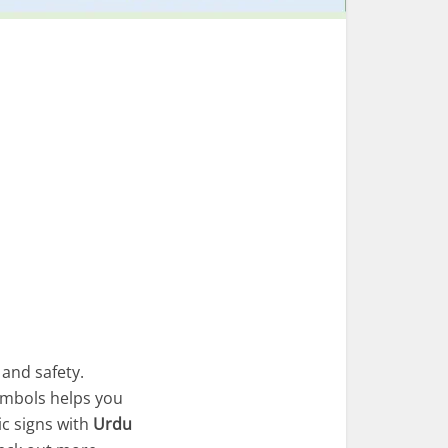
and safety.
symbols helps you
ic signs with
Urdu