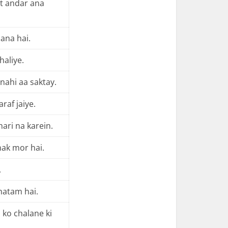
at andar ana
ana hai.
haliye.
nahi aa saktay.
araf jaiye.
hari na karein.
ak mor hai.
.
hatam hai.
 ko chalane ki