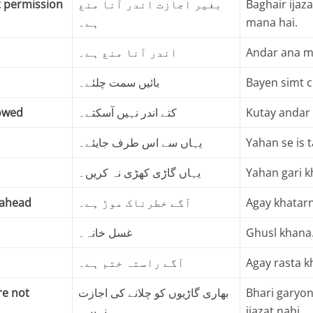
t permission
بغیر اجازت اندر آنا منع
Baghair ijaz
ہے۔
mana hai.
اندر آنا منع ہے۔
Andar ana m
بائیں سمت چلئے۔
Bayen simt c
lowed
کتے اندر نہیں آسکتے۔
Kutay andar 
یہاں سے اس طرف جایئے۔
Yahan se is t
یہاں گاڑی کھڑی نہ کریں۔
Yahan gari k
 ahead
آگے خطرناک موڑ ہے۔
Agay khatarn
غسل خانہ۔
Ghusl khana
آگے راستہ ختم ہے۔
Agay rasta k
re not
بھاری گاڑیوں کو چلانے کی اجازت
Bhari garyon
نہیں۔
ijazat nahi.