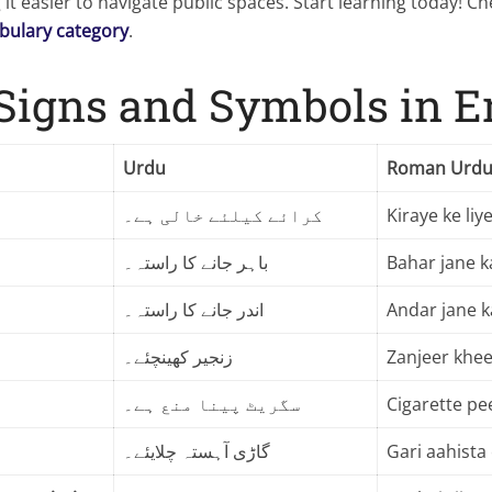
 it easier to navigate public spaces. Start learning today! 
bulary category
.
 Signs and Symbols in E
Urdu
Roman Urd
کرائے کیلئے خالی ہے۔
Kiraye ke liye
باہر جانے کا راستہ۔
Bahar jane k
اندر جانے کا راستہ۔
Andar jane k
زنجیر کھینچئے۔
Zanjeer khee
سگریٹ پینا منع ہے۔
Cigarette pe
گاڑی آہستہ چلایئے۔
Gari aahista 