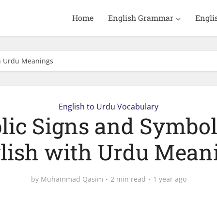
Home
English Grammar
Engli
th Urdu Meanings
English to Urdu Vocabulary
lic Signs and Symbol
lish with Urdu Mean
by
Muhammad Qasim
2 min read
1 year ago