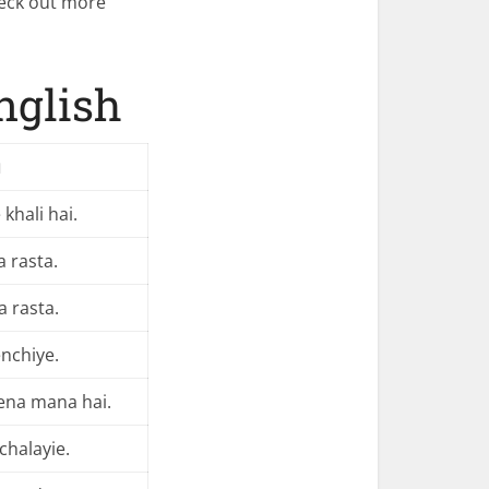
Check out more
nglish
u
 khali hai.
a rasta.
a rasta.
nchiye.
ena mana hai.
chalayie.